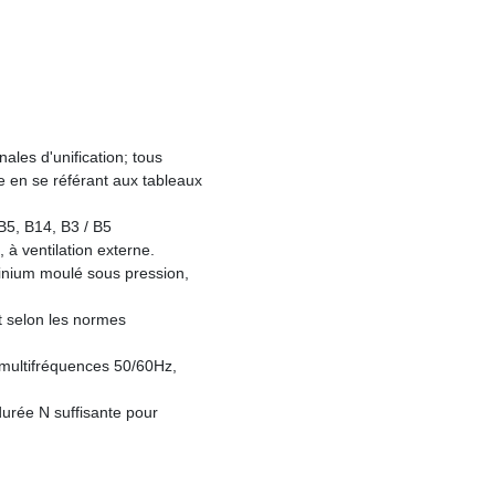
les d'unification; tous

e en se référant aux tableaux

B5, B14, B3 / B5

 ventilation externe.

minium moulé sous pression,

 selon les normes

multifréquences 50/60Hz,

urée N suffisante pour
