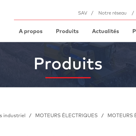
SAV
/
Notre réseau
/
A propos
Produits
Actualités
P
Produits
/
/
 industriel
MOTEURS ÉLECTRIQUES
MOTEURS 