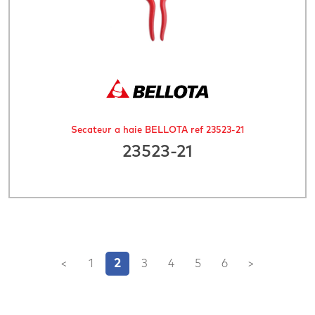
Secateur a haie BELLOTA ref 23523-21
23523-21
2
<
1
3
4
5
6
>