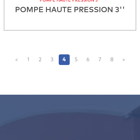
POMPE HAUTE PRESSION 3''
POMPE HAUTE PRESSION 3''
4
<
1
2
3
5
6
7
8
>